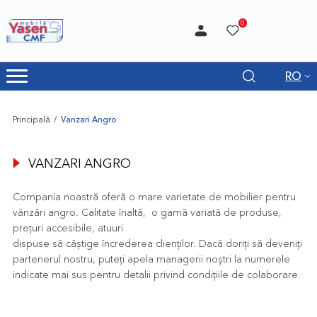
0
RO
Principală
Vanzari Angro
VANZARI ANGRO
Compania noastră oferă o mare varietate de mobilier pentru
vânzări angro. Calitate înaltă, o gamă variată de produse,
preţuri accesibile, atuuri
dispuse să câştige încrederea clienților. Dacă doriți să deveniți
partenerul nostru, puteți apela managerii noștri la numerele
indicate mai sus pentru detalii privind condițiile de colaborare.