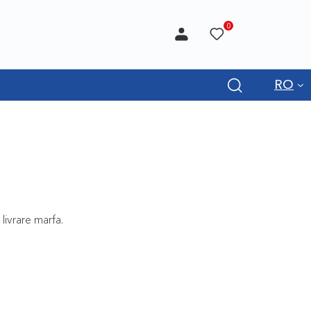
0
RO
 livrare marfa.