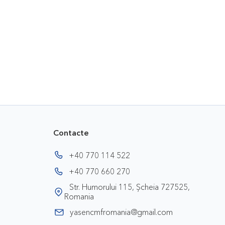
Contacte
+40 770 114 522
+40 770 660 270
Str. Humorului 115, Șcheia 727525,
Romania
yasencmfromania@gmail.com