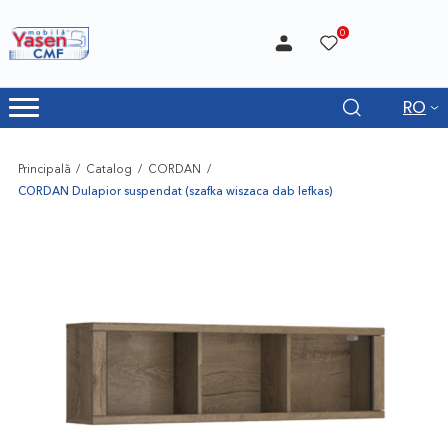
0
RO
Principală
Catalog
CORDAN
CORDAN Dulapior suspendat (szafka wiszaca dab lefkas)