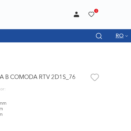
0
RO
A B COMODA RTV 2D1S_76
or:
 mm
mm
mm